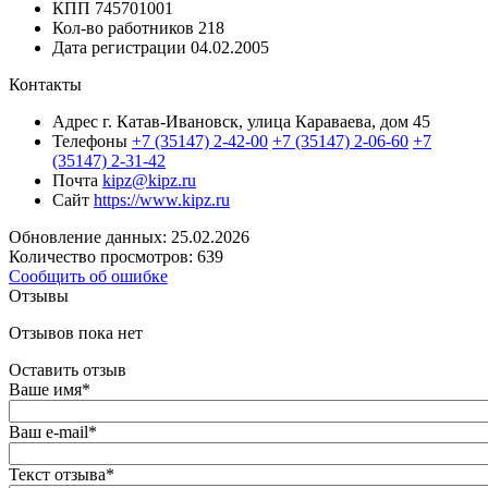
КПП
745701001
Кол-во работников
218
Дата регистрации
04.02.2005
Контакты
Адрес
г. Катав-Ивановск, улица Караваева, дом 45
Телефоны
+7 (35147) 2-42-00
+7 (35147) 2-06-60
+7
(35147) 2-31-42
Почта
kipz@kipz.ru
Сайт
https://www.kipz.ru
Обновление данных: 25.02.2026
Количество просмотров: 639
Сообщить об ошибке
Отзывы
Отзывов пока нет
Оставить отзыв
Ваше имя
*
Ваш e-mail
*
Текст отзыва
*