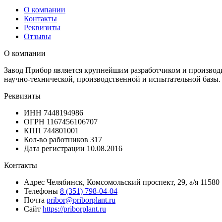
О компании
Контакты
Реквизиты
Отзывы
О компании
Завод Прибор является крупнейшим разработчиком и производи
научно-технической, производственной и испытательной базы.
Реквизиты
ИНН
7448194986
ОГРН
1167456106707
КПП
744801001
Кол-во работников
317
Дата регистрации
10.08.2016
Контакты
Адрес
Челябинск, Комсомольский проспект, 29, а/я 11580
Телефоны
8 (351) 798-04-04
Почта
pribor@priborplant.ru
Сайт
https://priborplant.ru