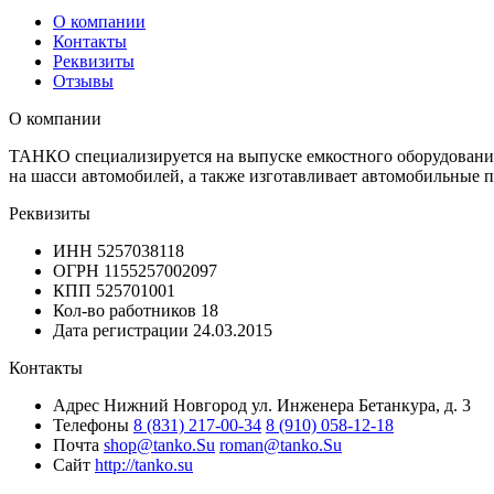
О компании
Контакты
Реквизиты
Отзывы
О компании
ТАНКО специализируется на выпуске емкостного оборудования 
на шасси автомобилей, а также изготавливает автомобильные п
Реквизиты
ИНН
5257038118
ОГРН
1155257002097
КПП
525701001
Кол-во работников
18
Дата регистрации
24.03.2015
Контакты
Адрес
Нижний Новгород ул. Инженера Бетанкура, д. 3
Телефоны
8 (831) 217-00-34
8 (910) 058-12-18
Почта
shop@tanko.Su
roman@tanko.Su
Сайт
http://tanko.su