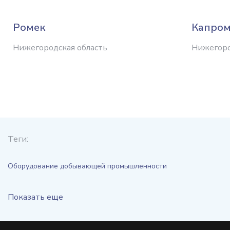
Ромек
Капро
Нижегородская область
Нижегоро
Теги:
Оборудование добывающей промышленности
Показать еще