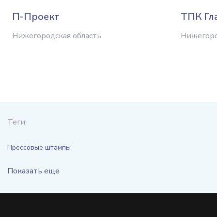
П-Проект
ТПК Гл
Нижегородская область
Нижегоро
Теги:
Прессовые штампы
Показать еще