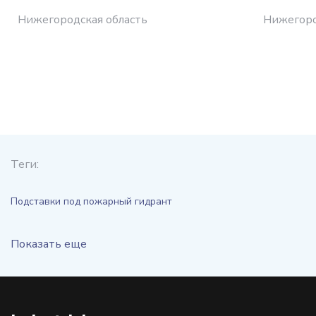
Нижегородская область
Нижегоро
Теги:
Подставки под пожарный гидрант
Показать еще