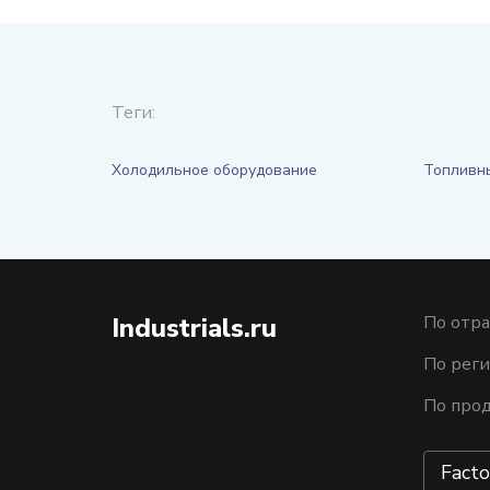
Теги:
Холодильное оборудование
Топливн
Industrials.ru
По отра
По рег
По про
Facto