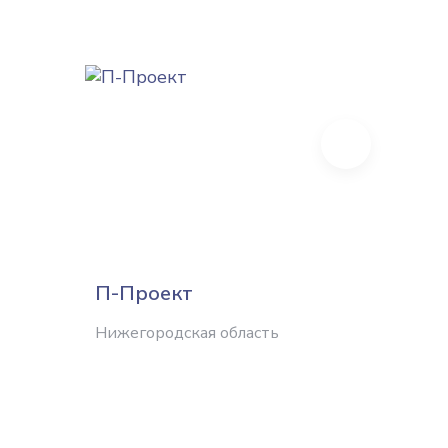
Next
П-Проект
ТПК Г
Нижегородская область
Нижего