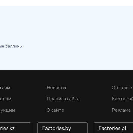
ые баллоны
слям
Новости
Оптовые
ионам
Правила сайта
Карта са
дукции
О сайте
Реклама
ries.kz
Factories.by
Factories.pl