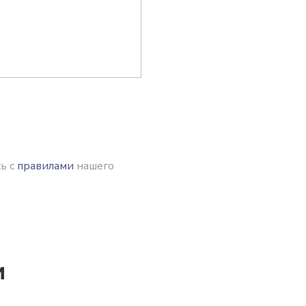
ь с
правилами
нашего
и