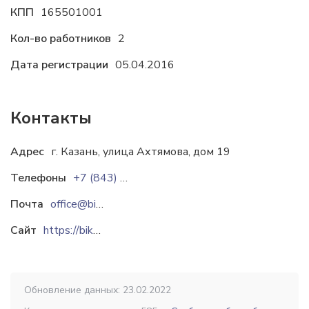
КПП
165501001
Кол-во работников
2
Дата регистрации
05.04.2016
Контакты
Адрес
г. Казань, улица Ахтямова, дом 19
Телефоны
+7 (843) 554-33-33
+7 (843) 293-41-08
+7-
Почта
office@bikton.ru
Сайт
https://bikton.ru
Обновление данных: 23.02.2022