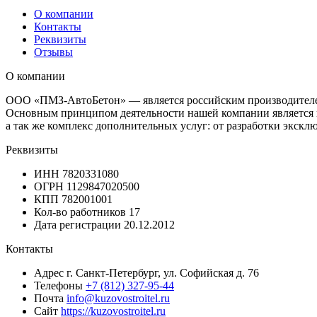
О компании
Контакты
Реквизиты
Отзывы
О компании
ООО «ПМЗ-АвтоБетон» — является российским производителем
Основным принципом деятельности нашей компании является 
а так же комплекс дополнительных услуг: от разработки экс
Реквизиты
ИНН
7820331080
ОГРН
1129847020500
КПП
782001001
Кол-во работников
17
Дата регистрации
20.12.2012
Контакты
Адрес
г. Санкт-Петербург, ул. Софийская д. 76
Телефоны
+7 (812) 327-95-44
Почта
info@kuzovostroitel.ru
Сайт
https://kuzovostroitel.ru