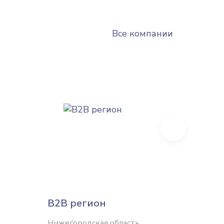
Все компании
Next
B2B регион
Типог
онла
Нижегородская область