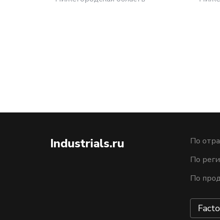
Industrials.ru
По отра
По рег
По про
Facto