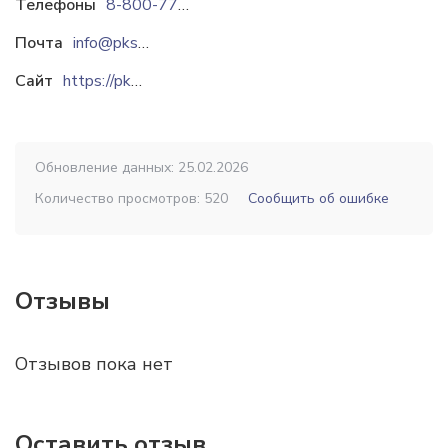
Телефоны
8-800-775-90-55
8-964-603-35-65
Почта
info@pksystems.ru
snab@pksystems.ru
com1@pksys
Сайт
https://pksystems.ru
Обновление данных: 25.02.2026
Количество просмотров: 520
Сообщить об ошибке
Отзывы
Отзывов пока нет
Оставить отзыв