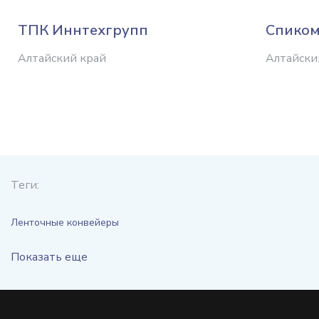
ТПК Иннтехгрупп
Спиком
Алтайский край
Алтайски
Теги:
Ленточные конвейеры
Показать еще