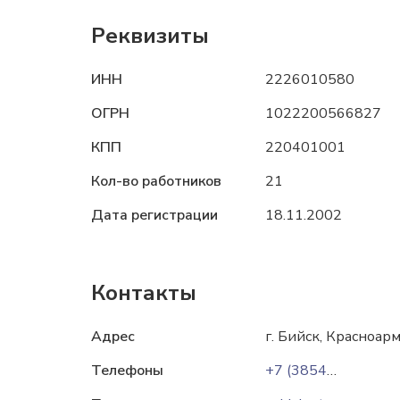
Реквизиты
ИНН
2226010580
ОГРН
1022200566827
КПП
220401001
Кол-во работников
21
Дата регистрации
18.11.2002
Контакты
Адрес
г. Бийск, Красноар
Телефоны
+7 (3854) 33-57-62