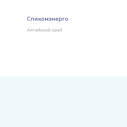
Спикомэнерго
Сибир
энерг
Алтайский край
комп
Алтайс