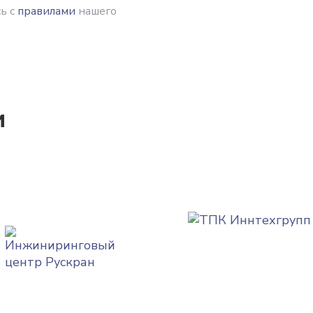
ь с
правилами
нашего
и