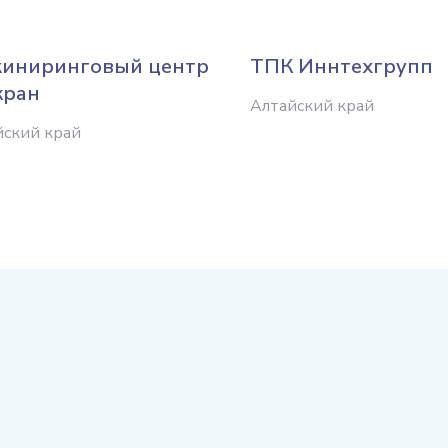
иниринговый центр
ТПК Иннтехгрупп
кран
Алтайский край
йский край