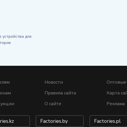
 устройства для
торов
слям
Новости
Оптовые
ионам
Правила сайта
Карта са
дукции
О сайте
Реклама
ries.kz
Factories.by
Factories.pl