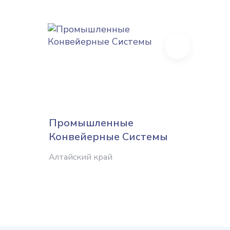
Next
Промышленные
Приб
Конвейерные Системы
завод
Алтайский край
Алтайс