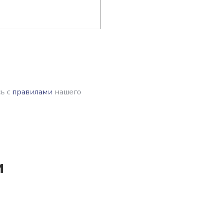
ь с
правилами
нашего
и