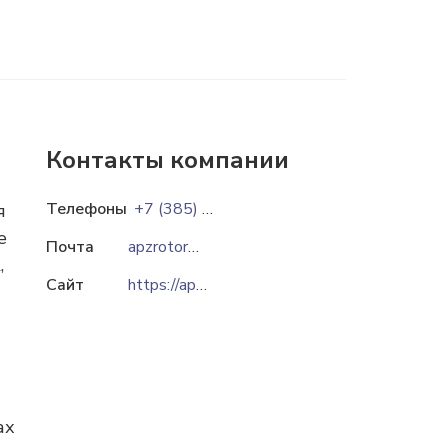
Контакты компании
Телефоны
+7 (385) 224-13-36
+7 (3852) 57-94-00
я
е
Почта
apzrotor@ab.ru
apzrotor@apzrotor.ru
,
Сайт
https://apzrotor.ru
ах