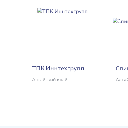
ТПК Иннтехгрупп
Спи
Алтайский край
Алта