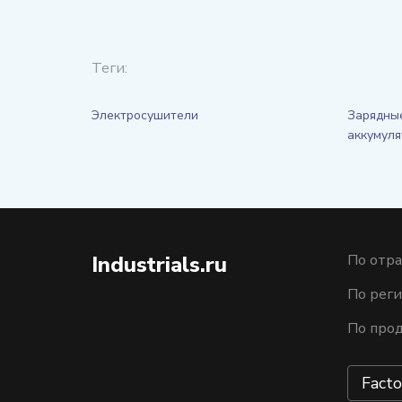
Теги:
Электросушители
Зарядные
аккумуля
Industrials.ru
По отра
По рег
По про
Facto