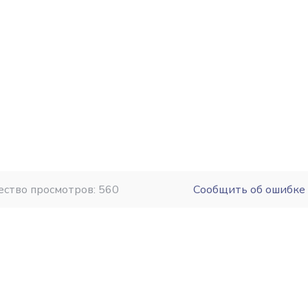
+7 (3852) 57-94-00
tor@apzrotor.ru
ество просмотров: 560
Сообщить об ошибке