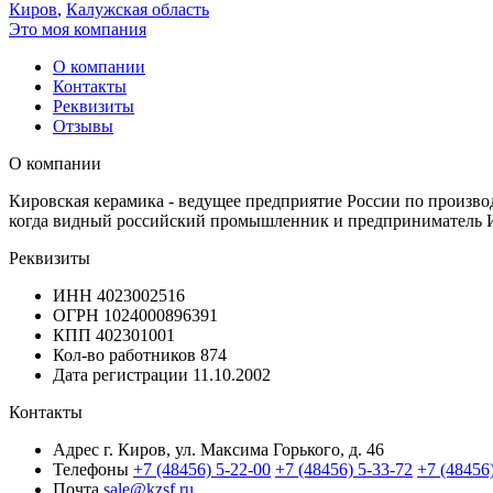
Киров
,
Калужская область
Это моя компания
О компании
Контакты
Реквизиты
Отзывы
О компании
Кировская керамика - ведущее предприятие России по произво
когда видный российский промышленник и предприниматель И
Реквизиты
ИНН
4023002516
ОГРН
1024000896391
КПП
402301001
Кол-во работников
874
Дата регистрации
11.10.2002
Контакты
Адрес
г. Киров, ул. Максима Горького, д. 46
Телефоны
+7 (48456) 5-22-00
+7 (48456) 5-33-72
+7 (48456
Почта
sale@kzsf.ru