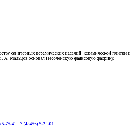
дству санитарных керамических изделий, керамической плитки и
. А. Мальцов основал Песоченскую фаянсовую фабрику.
) 5-75-41
+7 (48456) 5-22-01