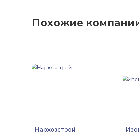
Похожие компани
Нархозстрой
Изо