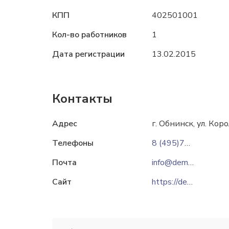
КПП
402501001
Кол-во работников
1
Дата регистрации
13.02.2015
Контакты
Адрес
г. Обнинск, ул. Кор
Телефоны
8 (495)769-92-23
8
Почта
info@demetra-stone.ru
Сайт
https://demetra-stone.ru