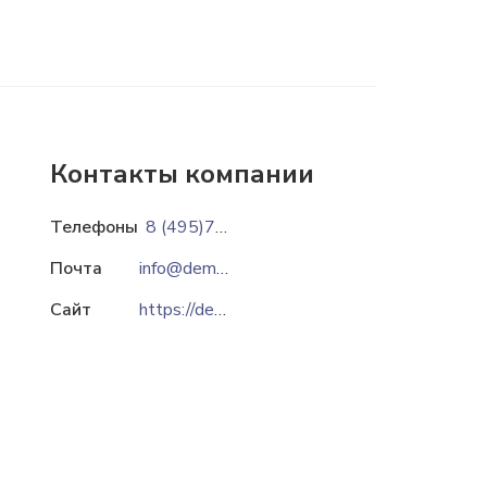
Контакты компании
Телефоны
8 (495)769-92-23
8 (906)507-92-22
Почта
info@demetra-stone.ru
Сайт
https://demetra-stone.ru