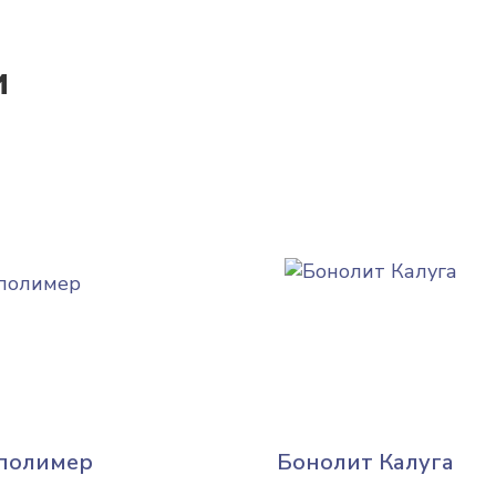
и
полимер
Бонолит Калуга