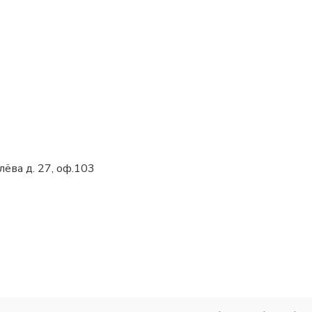
олёва д. 27, оф.103
 (906)507-92-22