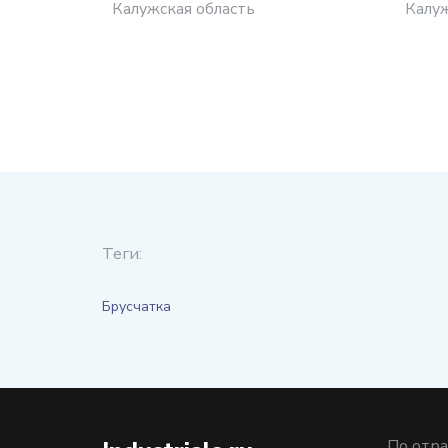
Калужская область
Калуж
Теги:
Брусчатка
По отра