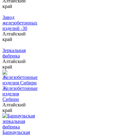
Алтайский
край
Завод
железобетонных
изделий -30
Алтайский
край
Зеркальная
фабрика
Алтайский
край
Железобетонные
изделия
Сибири
Алтайский
край
Барнаульская