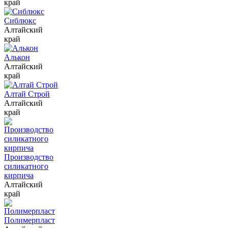
край
Сиблюкс
Алтайский
край
Алькон
Алтайский
край
Алтай Строй
Алтайский
край
Производство
силикатного
кирпича
Алтайский
край
Полимерпласт