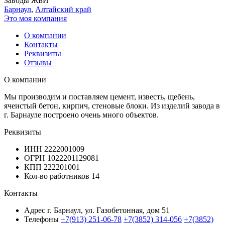
Заводы ЖБИ
Барнаул
,
Алтайский край
Это моя компания
О компании
Контакты
Реквизиты
Отзывы
О компании
Мы производим и поставляем цемент, известь, щебень,
ячеистый бетон, кирпич, стеновые блоки. Из изделий завода в
г. Барнауле построено очень много объектов.
Реквизиты
ИНН
2222001009
ОГРН
1022201129081
КПП
222201001
Кол-во работников
14
Контакты
Адрес
г. Барнаул, ул. Газобетонная, дом 51
Телефоны
+7(913) 251-06-78
+7(3852) 314-056
+7(3852)