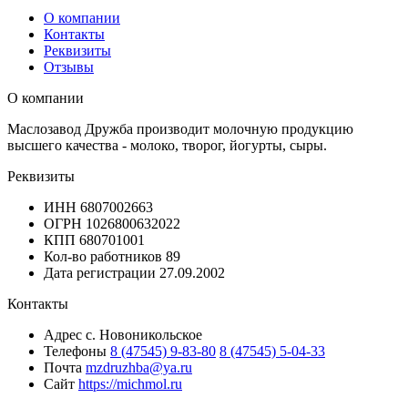
О компании
Контакты
Реквизиты
Отзывы
О компании
Маслозавод Дружба производит молочную продукцию
высшего качества - молоко, творог, йогурты, сыры.
Реквизиты
ИНН
6807002663
ОГРН
1026800632022
КПП
680701001
Кол-во работников
89
Дата регистрации
27.09.2002
Контакты
Адрес
с. Новоникольское
Телефоны
8 (47545) 9-83-80
8 (47545) 5-04-33
Почта
mzdruzhba@ya.ru
Сайт
https://michmol.ru