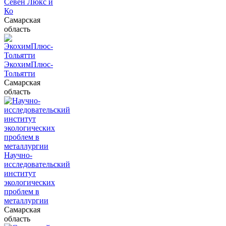
Севен Люкс и
Ко
Самарская
область
ЭкохимПлюс-
Тольятти
Самарская
область
Научно-
исследовательский
институт
экологических
проблем в
металлургии
Самарская
область