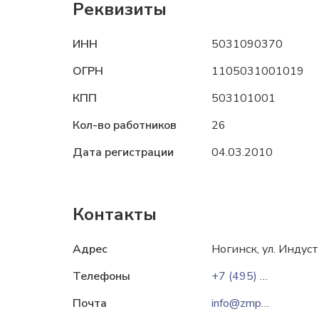
Реквизиты
ИНН
5031090370
ОГРН
1105031001019
КПП
503101001
Кол-во работников
26
Дата регистрации
04.03.2010
Контакты
Адрес
Ногинск, ул. Индус
Телефоны
+7 (495) 540-56-81
Почта
info@zmpb.ru