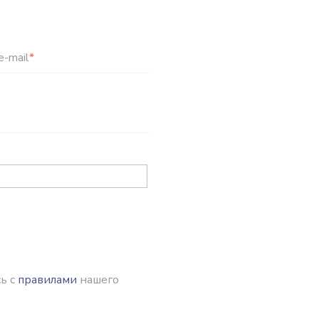
e-mail
*
ь с
правилами
нашего