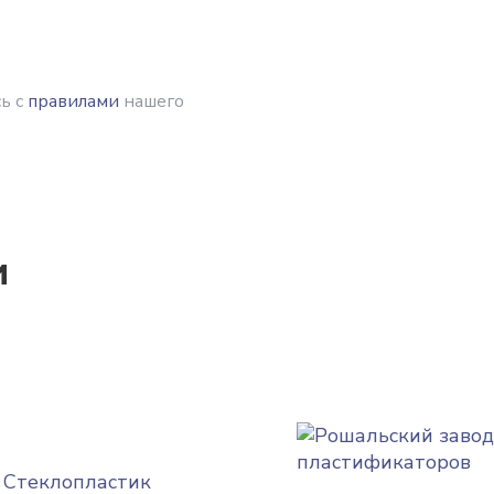
ь с
правилами
нашего
и