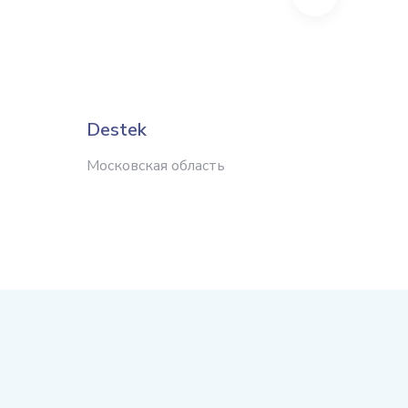
Destek
Руспл
Московская область
Московс