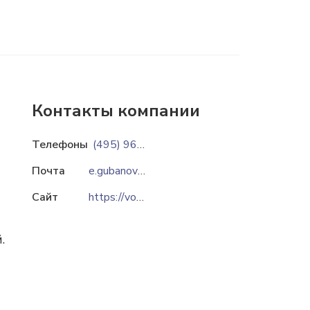
Контакты компании
Телефоны
(495) 967-69-29
Почта
e.gubanov@interteks.ru
Сайт
https://vostokhimvolokno.ru
.