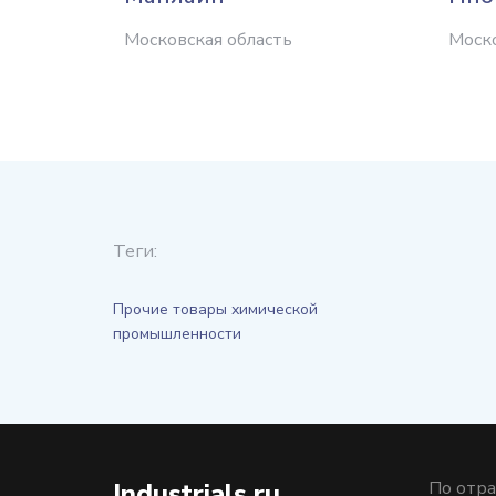
Московская область
Моско
Теги:
Прочие товары химической
промышленности
Industrials.ru
По отра