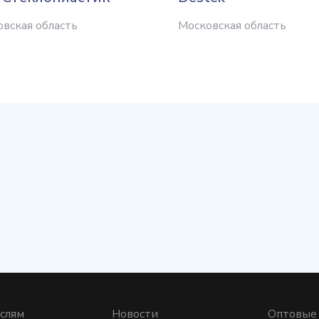
вская область
Московская область
слям
Новости
Оптовые