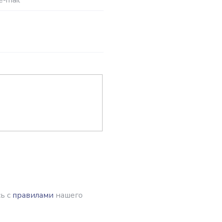
e-mail
*
ь с
правилами
нашего