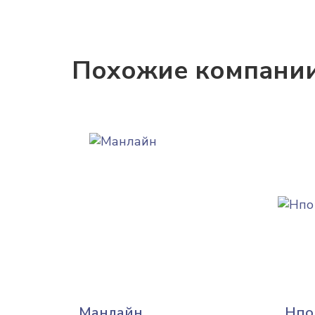
Похожие компани
Манлайн
Нпо