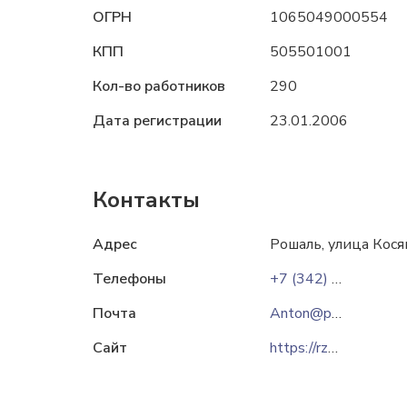
ОГРН
1065049000554
КПП
505501001
Кол-во работников
290
Дата регистрации
23.01.2006
Контакты
Адрес
Рошаль, улица Кося
Телефоны
+7 (342) 212-98-52
Почта
Anton@plastoil.ru
Сайт
https://rzplast.ru