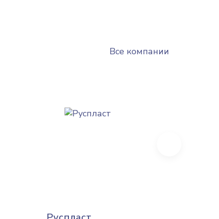
Все компании
Next
Руспласт
Экофл