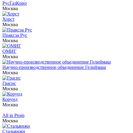
РусГазКрио
Москва
Хорст
Москва
Праксэа Рус
Москва
ОМИГ
Москва
Научно-производственное объединение Гелиймаш
Москва
Грасис
Москва
Корунд
Москва
All in Prom
Москва
Стальвижн