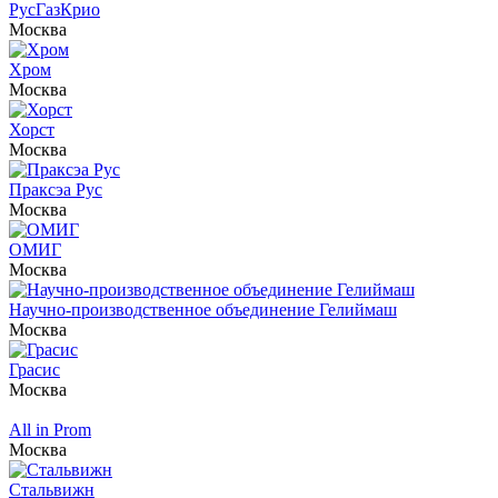
РусГазКрио
Москва
Хром
Москва
Хорст
Москва
Праксэа Рус
Москва
ОМИГ
Москва
Научно-производственное объединение Гелиймаш
Москва
Грасис
Москва
All in Prom
Москва
Стальвижн