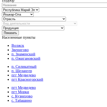
Подбор
Показать
Населенные пункты
Волжск
Звенигово
п. Знаменский
п. Ожигановский
п. Силикатный
п. Шелангер
пгг Медведево
пгт Красногорский
пгт Медведево
пгт Морки
с. Кузнецово
с. Табашино