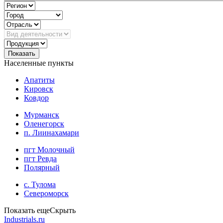
Показать
Населенные пункты
Апатиты
Кировск
Ковдор
Мурманск
Оленегорск
п. Лиинахамари
пгт Молочный
пгт Ревда
Полярный
с. Тулома
Североморск
Показать еще
Скрыть
Industrials.ru