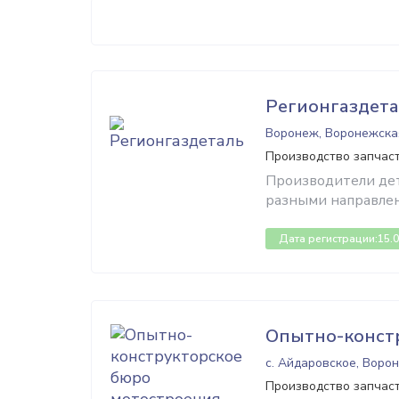
Регионгаздет
Воронеж, Воронежска
Производство запчас
Производители дет
разными направлен
Дата регистрации:
15.
Опытно-конст
с. Айдаровское, Воро
Производство запчас