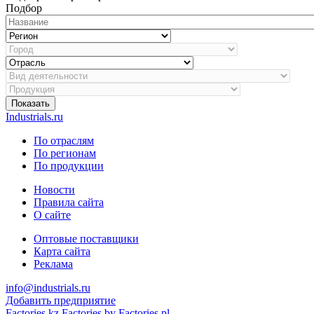
Подбор
Показать
Industrials.ru
По отраслям
По регионам
По продукции
Новости
Правила сайта
О сайте
Оптовые поставщики
Карта сайта
Реклама
info@industrials.ru
Добавить предприятие
Factories.kz
Factories.by
Factories.pl