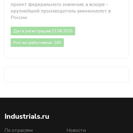
проект федерального значения, а вскоре -
крупнейший производитель аминокислот в
России.
Дата регистрации:
21.04.2015
Кол-во работников: 240
Industrials.ru
По отраслям
Новости