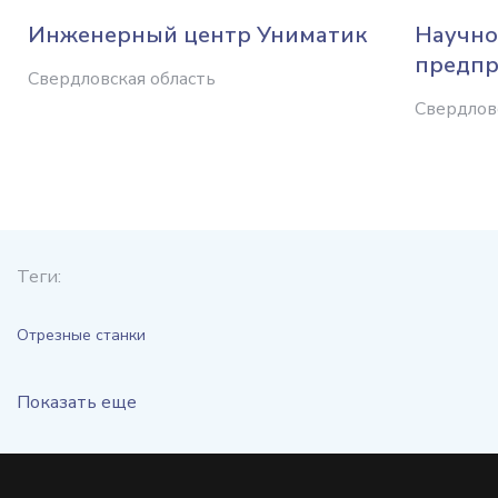
Инженерный центр Униматик
Научно
предпр
Свердловская область
Свердлов
Теги:
Отрезные станки
Показать еще