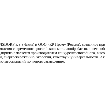
DORF a. s. (Чехия) и ООО «КР Пром» (Россия), созданное при п
изводство современного российского металлообрабатывающего об
риятие является производителем конкурентоспособного, высок
, энергосбережению, экологии, качеству и универсальности. А
нию мероприятий по импортозамещению.