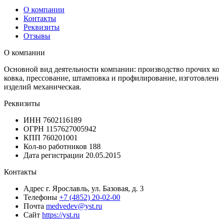
О компании
Контакты
Реквизиты
Отзывы
О компании
Основной вид деятельности компании: производство прочих ко
ковка, прессование, штамповка и профилирование, изготовлен
изделий механическая.
Реквизиты
ИНН
7602116189
ОГРН
1157627005942
КПП
760201001
Кол-во работников
188
Дата регистрации
20.05.2015
Контакты
Адрес
г. Ярославль, ул. Базовая, д. 3
Телефоны
+7 (4852) 20-02-00
Почта
medvedev@yst.ru
Сайт
https://yst.ru