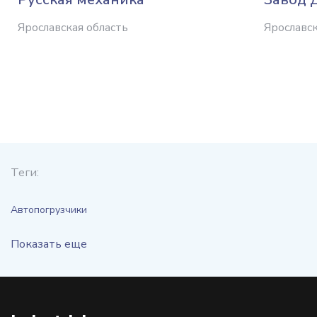
Ярославская область
Ярославск
Теги:
Автопогрузчики
Показать еще