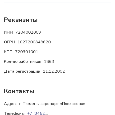
Реквизиты
ИНН
7204002009
ОГРН
1027200848620
КПП
720301001
Кол-во работников
1863
Дата регистрации
11.12.2002
Контакты
Адрес
г. Тюмень, аэропорт «Плеханово»
Телефоны
+7 (3452) 29-85-80
+7 (3452) 29-85-40
+7 (