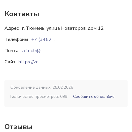
Контакты
Адрес
г. Тюмень, улица Новаторов, дом 12
Телефоны
+7 (3452) 521-100
+7 (3452) 521-120
+7 (3
Почта
zelectr@zelectr.ru
sales@zelectr.ru
ogk@zelectr.ru
Сайт
https://zelectr.ru
Обновление данных: 25.02.2026
Количество просмотров: 699
Сообщить об ошибке
Отзывы