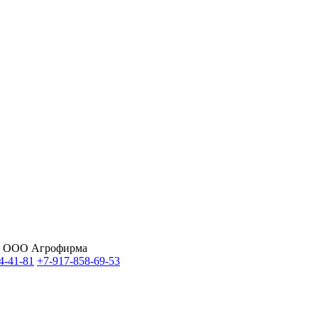
ка ООО Агрофирма
4-41-81
+7-917-858-69-53