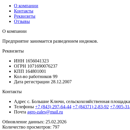
О компании
Контакты
Реквизиты
Отзывы
О компании
Предприятие занимается разведением индюков.
Реквизиты
ИНН
1656041323
ОГРН
1071690076237
КПП
164801001
Кол-во работников
99
Дата регистрации
28.12.2007
Контакты
Адрес
с. Большие Ключи, сельскохозяйственная площад
Телефоны
+7 (843) 297-64-44
+7 (84371) 2-83-92
+7-905-31
Почта
agro-zales@mail.ru
Обновление данных: 25.02.2026
Количество просмотров: 797