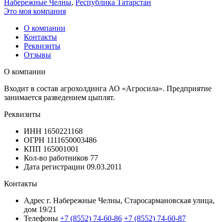
Набережные Челны
,
Республика Татарстан
Это моя компания
О компании
Контакты
Реквизиты
Отзывы
О компании
Входит в состав агрохолдинга АО «Агросила». Предприятие
занимается разведением цыплят.
Реквизиты
ИНН
1650221168
ОГРН
1111650003486
КПП
165001001
Кол-во работников
77
Дата регистрации
09.03.2011
Контакты
Адрес
г. Набережные Челны, Старосармановская улица,
дом 19/21
Телефоны
+7 (8552) 74-60-86
+7 (8552) 74-60-87