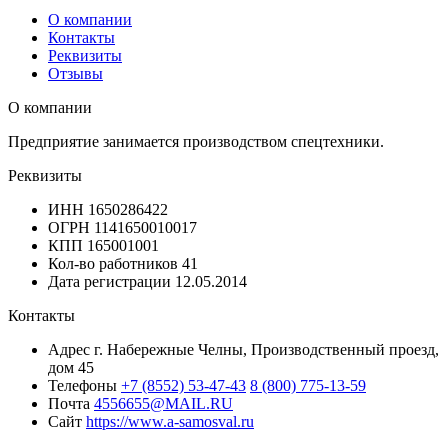
О компании
Контакты
Реквизиты
Отзывы
О компании
Предприятие занимается производством спецтехники.
Реквизиты
ИНН
1650286422
ОГРН
1141650010017
КПП
165001001
Кол-во работников
41
Дата регистрации
12.05.2014
Контакты
Адрес
г. Набережные Челны, Производственный проезд,
дом 45
Телефоны
+7 (8552) 53-47-43
8 (800) 775-13-59
Почта
4556655@MAIL.RU
Сайт
https://www.a-samosval.ru