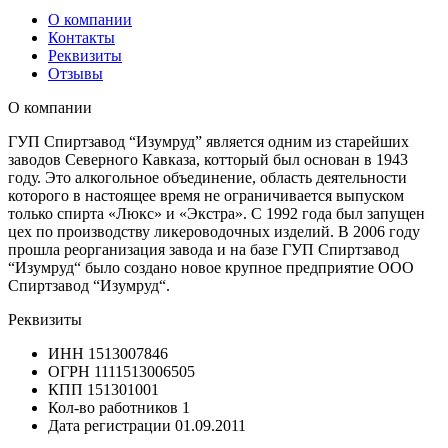
О компании
Контакты
Реквизиты
Отзывы
О компании
ГУП Спиртзавод “Изумруд” является одним из старейших
заводов Северного Кавказа, котторый был основан в 1943
году. Это алкогольное объединение, область деятельности
которого в настоящее время не ограничивается выпуском
только спирта «Люкс» и «Экстра». С 1992 года был запущен
цех по производству ликероводочных изделий. В 2006 году
прошла реорганизация завода и на базе ГУП Спиртзавод
“Изумруд“ было создано новое крупное предприятие ООО
Спиртзавод “Изумруд“.
Реквизиты
ИНН
1513007846
ОГРН
1111513006505
КПП
151301001
Кол-во работников
1
Дата регистрации
01.09.2011