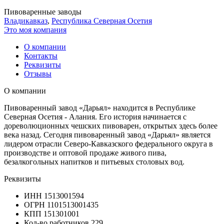
Пивоваренные заводы
Владикавказ
,
Республика Северная Осетия
Это моя компания
О компании
Контакты
Реквизиты
Отзывы
О компании
Пивоваренный завод «Дарьял» находится в Республике
Северная Осетия - Алания. Его история начинается с
дореволюционных чешских пивоварен, открытых здесь более
века назад. Сегодня пивоваренный завод «Дарьял» является
лидером отрасли Северо-Кавказского федерального округа в
производстве и оптовой продаже живого пива,
безалкогольных напитков и питьевых столовых вод.
Реквизиты
ИНН
1513001594
ОГРН
1101513001435
КПП
151301001
Кол-во работников
229