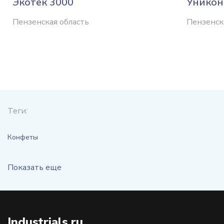
Экотек 3000
Уникон
Пензенская область
Пензенск
Теги:
Конфеты
Показать еще
Industrials.ru