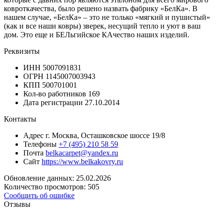
ковроткачества, было решено назвать фабрику «БелКа». В
нашем случае, «БелКа» – это не только «мягкий и пушистый»
(как и все наши ковры) зверек, несущий тепло и уют в ваш
дом. Это еще и БЕЛьгийское КАчество наших изделий.
Реквизиты
ИНН
5007091831
ОГРН
1145007003943
КПП
500701001
Кол-во работников
169
Дата регистрации
27.10.2014
Контакты
Адрес
г. Москва, Осташковское шоссе 19/8
Телефоны
+7 (495) 210 58 59
Почта
belkacarpet@yandex.ru
Сайт
https://www.belkakovry.ru
Обновление данных: 25.02.2026
Количество просмотров: 505
Сообщить об ошибке
Отзывы