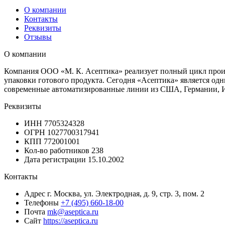
О компании
Контакты
Реквизиты
Отзывы
О компании
Компания ООО «М. К. Асептика» реализует полный цикл произ
упаковки готового продукта. Сегодня «Асептика» является од
современные автоматизированные линии из США, Германии, Ит
Реквизиты
ИНН
7705324328
ОГРН
1027700317941
КПП
772001001
Кол-во работников
238
Дата регистрации
15.10.2002
Контакты
Адрес
г. Москва, ул. Электродная, д. 9, стр. 3, пом. 2
Телефоны
+7 (495) 660-18-00
Почта
mk@aseptica.ru
Сайт
https://aseptica.ru