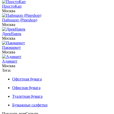
ПростоКап
Москва
Пайншоп (Pineshop)
Москва
ДревНавек
Москва
Пакмаркет
Москва
Адамант
Москва
Теги:
Офсетная бумага
Офисная бумага
Туалетная бумага
Бумажные салфетки
Показать еще
Скрыть