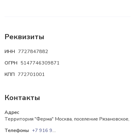
Реквизиты
ИНН
7727847882
ОГРН
5147746309871
КПП
772701001
Контакты
Адрес
Территория "Ферма" Москва, поселение Рязановское, к
Телефоны
+7 916 931-82-52