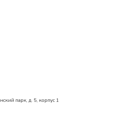
нский парк, д. 5, корпус 1
+7 (953) 947-37-73
personal@mpservices.ru