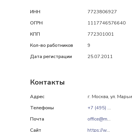
ИНН
7723806927
ОГРН
1117746576640
КПП
772301001
Кол-во работников
9
Дата регистрации
25.07.2011
Контакты
Адрес
г. Москва, ул. Марьи
Телефоны
+7 (495) 668-09-73
Почта
office@mpservices.ru
Сайт
https://www.mpservices.ru