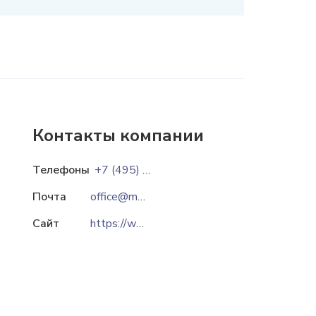
Контакты компании
Телефоны
+7 (495) 668-09-73
+7 (953) 947-37-73
Почта
office@mpservices.ru
personal@mpservices.r
Сайт
https://www.mpservices.ru