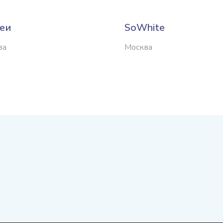
еи
SoWhite
ва
Москва