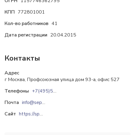
ОГРН
1157746362795
КПП
772801001
Кол-во работников
41
Дата регистрации
20.04.2015
Контакты
Адрес
г Москва, Профсоюзная улица дом 93-а, офис 527
Телефоны
+7(495)585-06-00
Почта
info@septiki-tver.ru
Сайт
https://spb.septiki-tver.ru