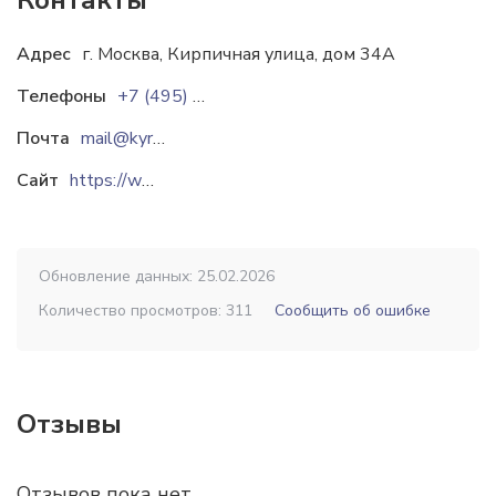
Контакты
Адрес
г. Москва, Кирпичная улица, дом 34А
Телефоны
+7 (495) 365-11-53
+7 (495) 777-81-17
+7 (
Почта
mail@kyrs.ru
product@kyrs.ru
Сайт
https://www.kyrs.ru
Обновление данных: 25.02.2026
Количество просмотров: 311
Сообщить об ошибке
Отзывы
Отзывов пока нет