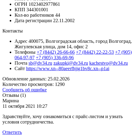
ОГРН
1023402977861
КПП
344301001
Кол-во работников
44
Дата регистрации
22.11.2002
Контакты
Адрес
400075, Волгоградская область, город Волгоград,
Жигулевская улица, дом 14, офис 2
Телефоны
+7 (8442) 26-66-66
+7 (8442) 22-22-53
+7 (905)
064-97-97
+7 (905) 336-69-96
Почта
sb@dv34.ru
zakupki@dv34.ru
kachestvo@dv34.ru
Сайт
https://www.xn--80aeerfhjjg1bv8c.xn--p1ai
Обновление данных: 25.02.2026
Количество просмотров: 1290
Сообщить об ошибке
Отзывы (1)
Марина
11 октября 2021 10:27
Здравствуйте, хочу ознакомиться с прайс-листом и узнать
условия сотрудничества.
Ответить