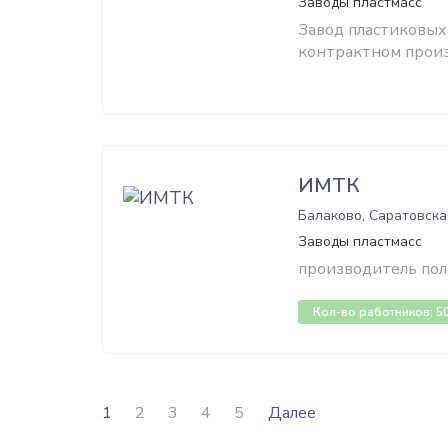
Заводы пластмасс
Завод пластиковых
контрактном произ
ИМТК
Балаково, Саратовска
Заводы пластмасс
производитель по
Кол-во работников: 5
1
2
3
4
5
Далее