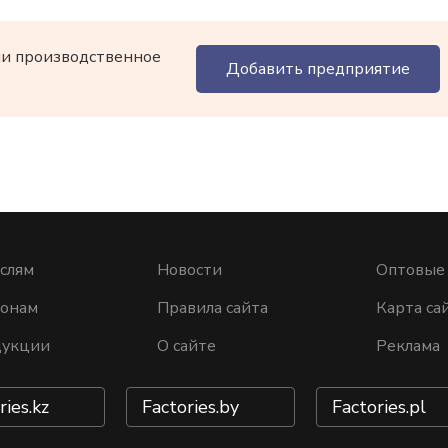
ли производственное
Добавить предприятие
слям
Новости
Оптовые
ионам
Правила сайта
Карта са
дукции
О сайте
Реклама
ries.kz
Factories.by
Factories.pl