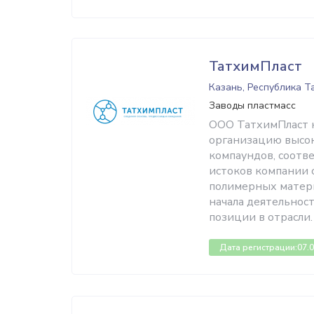
ТатхимПласт
Казань, Республика Т
Заводы пластмасс
ООО ТатхимПласт на
организацию высо
компаундов, соотв
истоков компании 
полимерных материа
начала деятельнос
позиции в отрасли.
Дата регистрации:
07.