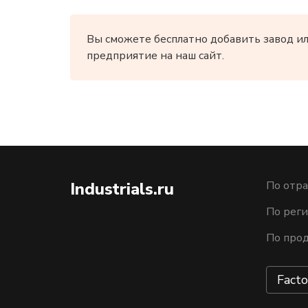
Вы сможете бесплатно добавить завод и
предприятие на наш сайт.
Industrials.ru
По отра
По рег
По про
Facto