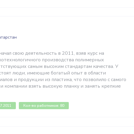
атарстан
чал свою деятельность в 2011, взяв курс на
котехнологичного производства полимерных
етствующих самым высоким стандартам качества. У
стоят люди, имеющие богатый опыт в области
лов и продукции из пластика, что позволило с самого
ти компании взять высокую планку и занять крепкие
07.2011
Кол-во работников: 80